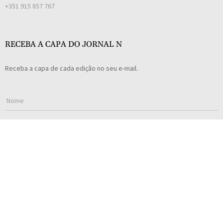
+351 915 857 767
RECEBA A CAPA DO JORNAL N
Receba a capa de cada edição no seu e-mail.
Concordo com a
Política de Privacidade
.
SUBSCREVER
Todos os direitos reservados © Jornal N 2023