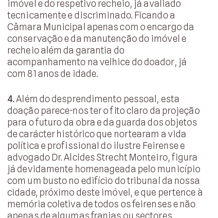
imóvel e do respetivo recheio, já avaliado
tecnicamente e discriminado. Ficando a
Câmara Municipal apenas com o encargo da
conservação e da manutenção do imóvel e
recheio além da garantia do
acompanhamento na velhice do doador, já
com 81 anos de idade.
4.
Além do desprendimento pessoal, esta
doação parece-nos ter o fito claro da projeção
para o futuro da obra e da guarda dos objetos
de carácter histórico que nortearam a vida
política e profissional do ilustre Feirense e
advogado Dr. Alcides Strecht Monteiro, figura
já devidamente homenageada pelo município
com um busto no edifício do tribunal da nossa
cidade, próximo deste imóvel, e que pertence à
memória coletiva de todos os feirenses e não
apenas de algumas franjas ou sectores