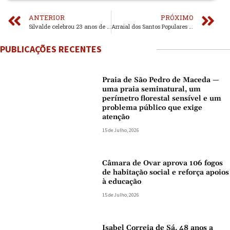
ANTERIOR
PRÓXIMO
Silvalde celebrou 23 anos de elevação a vila com homenagem à comunidade, instituições e figuras locais
Arraial dos Santos Populares juntou centenas na Mâmoa
PUBLICAÇÕES RECENTES
Praia de São Pedro de Maceda —
uma praia seminatural, um
perímetro florestal sensível e um
problema público que exige
atenção
15 de Julho, 2026
Câmara de Ovar aprova 106 fogos
de habitação social e reforça apoios
à educação
15 de Julho, 2026
Isabel Correia de Sá, 48 anos a