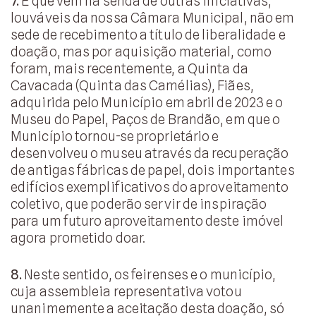
7.
E que vem na senda de outras iniciativas,
louváveis da nossa Câmara Municipal, não em
sede de recebimento a título de liberalidade e
doação, mas por aquisição material, como
foram, mais recentemente, a Quinta da
Cavacada (Quinta das Camélias), Fiães,
adquirida pelo Município em abril de 2023 e o
Museu do Papel, Paços de Brandão, em que o
Município tornou-se proprietário e
desenvolveu o museu através da recuperação
de antigas fábricas de papel, dois importantes
edifícios exemplificativos do aproveitamento
coletivo, que poderão servir de inspiração
para um futuro aproveitamento deste imóvel
agora prometido doar.
8.
Neste sentido, os feirenses e o município,
cuja assembleia representativa votou
unanimemente a aceitação desta doação, só