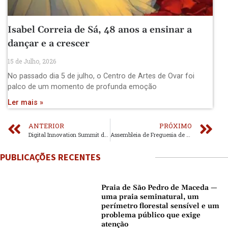
Isabel Correia de Sá, 48 anos a ensinar a
dançar e a crescer
15 de Julho, 2026
No passado dia 5 de julho, o Centro de Artes de Ovar foi
palco de um momento de profunda emoção
Ler mais »
ANTERIOR
PRÓXIMO
Digital Innovation Summit debateu em Rio Meão os desafios humanos da Inteligência Artificial
Assembleia de Freguesia de Esmoriz marcada por críticas à limpeza urbana, atrasos no Esmoriztur e tensão em torno da cedência de espaço aos Amigos de Esmoriz
PUBLICAÇÕES RECENTES
Praia de São Pedro de Maceda —
uma praia seminatural, um
perímetro florestal sensível e um
problema público que exige
atenção