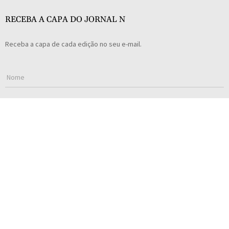
RECEBA A CAPA DO JORNAL N
Receba a capa de cada edição no seu e-mail.
Concordo com a
Política de Privacidade
.
SUBSCREVER
Todos os direitos reservados © Jornal N 2023
Política de Privacidade
Website desenvolvido por
Lendarius