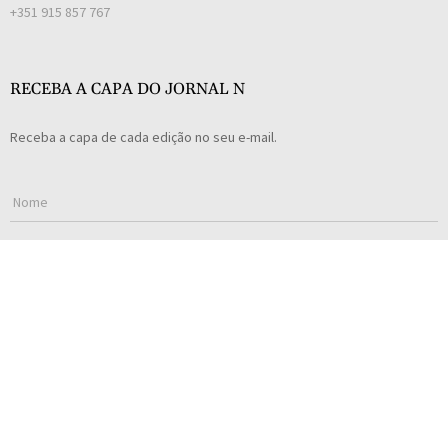
+351 915 857 767
RECEBA A CAPA DO JORNAL N
Receba a capa de cada edição no seu e-mail.
Concordo com a
Política de Privacidade
.
SUBSCREVER
Todos os direitos reservados © Jornal N 2023