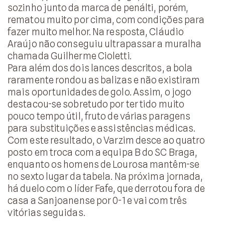
sozinho junto da marca de penálti, porém,
rematou muito por cima, com condições para
fazer muito melhor. Na resposta, Cláudio
Araújo não conseguiu ultrapassar a muralha
chamada Guilherme Cioletti.
Para além dos dois lances descritos, a bola
raramente rondou as balizas e não existiram
mais oportunidades de golo. Assim, o jogo
destacou-se sobretudo por ter tido muito
pouco tempo útil, fruto de várias paragens
para substituições e assistências médicas.
Com este resultado, o Varzim desce ao quatro
posto em troca com a equipa B do SC Braga,
enquanto os homens de Lourosa mantêm-se
no sexto lugar da tabela. Na próxima jornada,
há duelo com o líder Fafe, que derrotou fora de
casa a Sanjoanense por 0-1 e vai com três
vitórias seguidas.