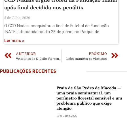
CCD Nadais ergue troféu da Fundação Inatel
após final decidida nos penáltis
8 de Julho, 2026
O CCD Nadais conquistou a final de Futebol da Fundação
INATEL, disputada no dia 28 de junho, no Parque de
Ler mais »
ANTERIOR
PRÓXIMO
Veteranos do S. João Ver vencem em Fiães
Leões mantêm-se vitoriosos
PUBLICAÇÕES RECENTES
Praia de São Pedro de Maceda —
uma praia seminatural, um
perímetro florestal sensível e um
problema público que exige
atenção
15 de Julho, 2026