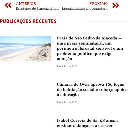
ANTERIOR
PRÓXIMO
Escuteiros de Esmoriz dinamizam actividade para protecção da orla costeira
Irregularidades em contratos públicos da Câmara Municipal de Ovar
PUBLICAÇÕES RECENTES
Praia de São Pedro de Maceda —
uma praia seminatural, um
perímetro florestal sensível e um
problema público que exige
atenção
15 de Julho, 2026
Câmara de Ovar aprova 106 fogos
de habitação social e reforça apoios
à educação
15 de Julho, 2026
Isabel Correia de Sá, 48 anos a
ensinar a dançar e a crescer