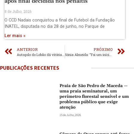
após final decidida nos penáltis
8 de Julho, 2026
O CCD Nadais conquistou a final de Futebol da Fundação
INATEL, disputada no dia 28 de junho, no Parque de
Ler mais »
ANTERIOR
PRÓXIMO
Autogolo do Lobão dá vitória ao Paços de Brandão
Sónia Almeida: “Foi um início de ano que correu dentro da normalidade. Após os anos conturbados da pandemia, sinto que estamos a voltar aos eixos.”
PUBLICAÇÕES RECENTES
Praia de São Pedro de Maceda —
uma praia seminatural, um
perímetro florestal sensível e um
problema público que exige
atenção
15 de Julho, 2026