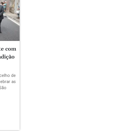
te com
adição
celho de
lebrar as
 São