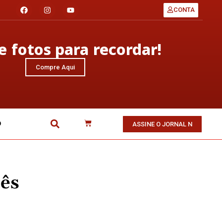
CONTA
 fotos para recordar!
Compre Aqui
O
ASSINE O JORNAL N
rês