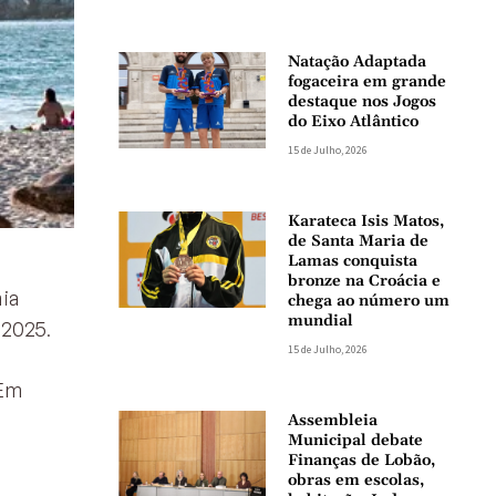
Natação Adaptada
fogaceira em grande
destaque nos Jogos
do Eixo Atlântico
15 de Julho, 2026
Karateca Isis Matos,
de Santa Maria de
Lamas conquista
bronze na Croácia e
nia
chega ao número um
mundial
 2025.
15 de Julho, 2026
 Em
Assembleia
Municipal debate
Finanças de Lobão,
obras em escolas,