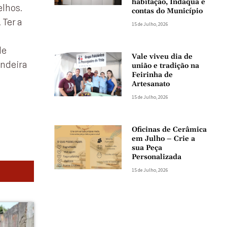
habitação, Indaqua e
elhos.
contas do Município
 Ter a
15 de Julho, 2026
de
Vale viveu dia de
andeira
união e tradição na
Feirinha de
Artesanato
15 de Julho, 2026
Oficinas de Cerâmica
em Julho – Crie a
sua Peça
Personalizada
15 de Julho, 2026