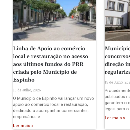
Linha de Apoio ao comércio
Município
local e restauração no acesso
concursos
aos últimos fundos do PRR
direção i
criada pelo Município de
regulariz
Espinho
15 de Julho, 20
15 de Julho, 2026
Procediment
publicados no
O Município de Espinho vai lançar um novo
garantem o 
apoio ao comércio local e restauração,
legais para o
destinado a acompanhar comerciantes,
empresários e
Ler mais »
Ler mais »