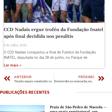
CCD Nadais ergue troféu da Fundação Inatel
após final decidida nos penáltis
8 de Julho, 2026
O CCD Nadais conquistou a final de Futebol da Fundação
INATEL, disputada no dia 28 de junho, no Parque de
Ler mais »
ANTERIOR
PRÓXIMO
Triunfo seguro construído com eficácia e controlo
Reviravolta no marcador, num dérbi que ditou a descida da Oliveirense
PUBLICAÇÕES RECENTES
Praia de São Pedro de Maceda —
uma praia seminatural, um