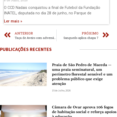
8 de Julho, 2026
O CCD Nadais conquistou a final de Futebol da Fundação
INATEL, disputada no dia 28 de junho, no Parque de
Ler mais »
ANTERIOR
PRÓXIMO
Taça de Aveiro com adversários conhecidos
Sanguedo aplica chapa 7
PUBLICAÇÕES RECENTES
Praia de São Pedro de Maceda —
uma praia seminatural, um
perímetro florestal sensível e um
problema público que exige
atenção
15 de Julho, 2026
Câmara de Ovar aprova 106 fogos
de habitação social e reforça apoios
à educação