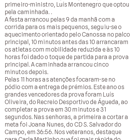
primeiro-ministro, Luís Montenegro que optou
pela caminhada. .
A festa arrancou pelas 9 da manhã com a
corrida para os mais pequenos, seguiu-se o
aquecimento orientado pelo Canossa no palco
principal, 10 minutos antes das 10 arrancaram
os atletas com mobilidade reduzida e às 10
horas foi dado o toque de partida para a prova
principal. A caminhada arrancou cinco
minutos depois.
Pelas 11 horas as atenções focaram-se no
pódio com a entrega de prémios. Este ano os
grandes vencedores da prova foram Luís
Oliveira, do Recreio Desportivo de Águeda, ao
completar a prova em 30 minutos e 31
segundos. Nas senhoras, a primeira a cortar a
meta foi Joana Nunes, do CD S. Salvador do
Campo, em 36:56. Nos veteranos, destaque
para Carla Martinho que foi mais rápida do