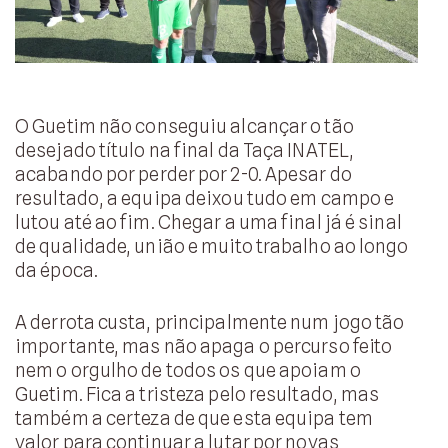
O Guetim não conseguiu alcançar o tão
desejado título na final da Taça INATEL,
acabando por perder por 2-0. Apesar do
resultado, a equipa deixou tudo em campo e
lutou até ao fim. Chegar a uma final já é sinal
de qualidade, união e muito trabalho ao longo
da época.
A derrota custa, principalmente num jogo tão
importante, mas não apaga o percurso feito
nem o orgulho de todos os que apoiam o
Guetim. Fica a tristeza pelo resultado, mas
também a certeza de que esta equipa tem
valor para continuar a lutar por novas