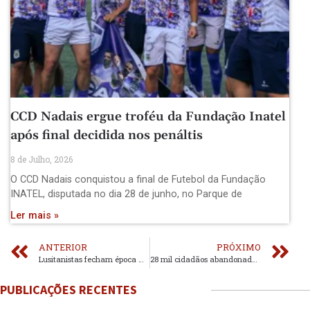
CCD Nadais ergue troféu da Fundação Inatel
após final decidida nos penáltis
8 de Julho, 2026
O CCD Nadais conquistou a final de Futebol da Fundação
INATEL, disputada no dia 28 de junho, no Parque de
Ler mais »
ANTERIOR
PRÓXIMO
Lusitanistas fecham época muito positiva com uma derrota
28 mil cidadãos abandonados com o fecho das Finanças de Lobão
PUBLICAÇÕES RECENTES