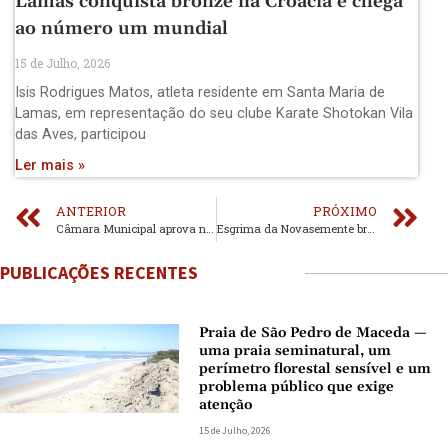
Lamas conquista bronze na Croácia e chega
ao número um mundial
15 de Julho, 2026
Isis Rodrigues Matos, atleta residente em Santa Maria de
Lamas, em representação do seu clube Karate Shotokan Vila
das Aves, participou
Ler mais »
ANTERIOR
PRÓXIMO
Câmara Municipal aprova novos apoios e coloca saúde, educação, ação social e proteção civil no centro da agenda.
Esgrima da Novasemente brilha em casa
PUBLICAÇÕES RECENTES
Praia de São Pedro de Maceda —
uma praia seminatural, um
perímetro florestal sensível e um
problema público que exige
atenção
15 de Julho, 2026