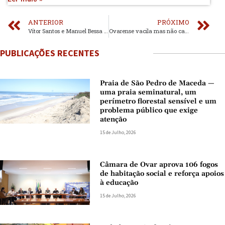
ANTERIOR
PRÓXIMO
Vítor Santos e Manuel Bessa os primeiros do M45
Ovarense vacila mas não cai perante o Esmoriz
PUBLICAÇÕES RECENTES
Praia de São Pedro de Maceda —
uma praia seminatural, um
perímetro florestal sensível e um
problema público que exige
atenção
15 de Julho, 2026
Câmara de Ovar aprova 106 fogos
de habitação social e reforça apoios
à educação
15 de Julho, 2026