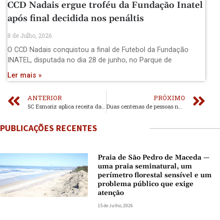
CCD Nadais ergue troféu da Fundação Inatel
após final decidida nos penáltis
8 de Julho, 2026
O CCD Nadais conquistou a final de Futebol da Fundação
INATEL, disputada no dia 28 de junho, no Parque de
Ler mais »
ANTERIOR
PRÓXIMO
SC Esmoriz aplica receita da casa
Duas centenas de pessoas na Gala de Natal da ADN
PUBLICAÇÕES RECENTES
Praia de São Pedro de Maceda —
uma praia seminatural, um
perímetro florestal sensível e um
problema público que exige
atenção
15 de Julho, 2026