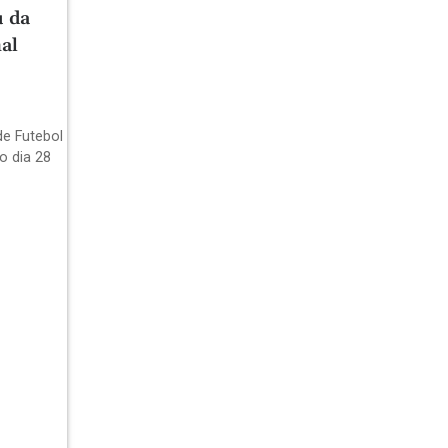
u da
al
de Futebol
o dia 28