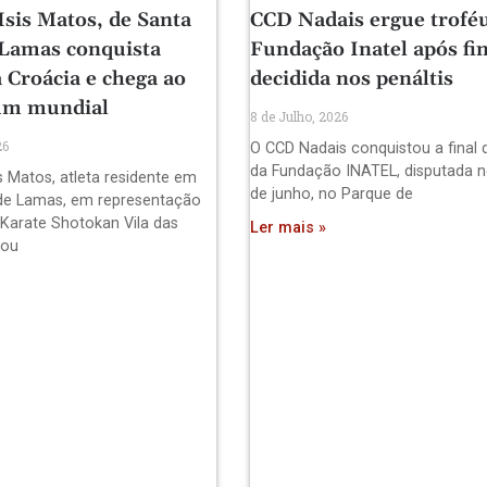
Isis Matos, de Santa
CCD Nadais ergue trofé
 Lamas conquista
Fundação Inatel após fin
 Croácia e chega ao
decidida nos penáltis
um mundial
8 de Julho, 2026
26
O CCD Nadais conquistou a final 
da Fundação INATEL, disputada n
s Matos, atleta residente em
de junho, no Parque de
de Lamas, em representação
 Karate Shotokan Vila das
Ler mais »
pou