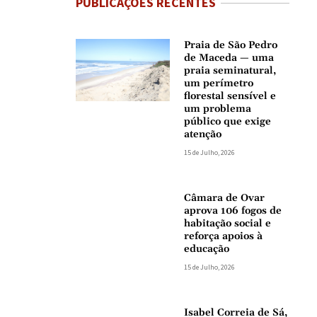
PUBLICAÇÕES RECENTES
Praia de São Pedro
de Maceda — uma
praia seminatural,
um perímetro
florestal sensível e
um problema
público que exige
atenção
15 de Julho, 2026
Câmara de Ovar
aprova 106 fogos de
habitação social e
reforça apoios à
educação
15 de Julho, 2026
Isabel Correia de Sá,