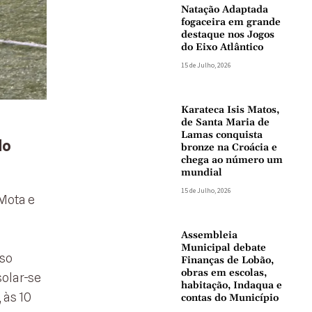
Natação Adaptada
fogaceira em grande
destaque nos Jogos
do Eixo Atlântico
15 de Julho, 2026
Karateca Isis Matos,
de Santa Maria de
Lamas conquista
do
bronze na Croácia e
chega ao número um
mundial
15 de Julho, 2026
Mota e
Assembleia
Municipal debate
oso
Finanças de Lobão,
obras em escolas,
solar-se
habitação, Indaqua e
 às 10
contas do Município