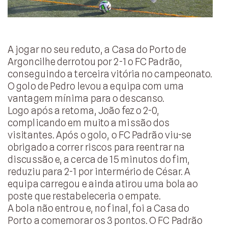
A jogar no seu reduto, a Casa do Porto de
Argoncilhe derrotou por 2-1 o FC Padrão,
conseguindo a terceira vitória no campeonato.
O golo de Pedro levou a equipa com uma
vantagem mínima para o descanso.
Logo após a retoma, João fez o 2-0,
complicando em muito a missão dos
visitantes. Após o golo, o FC Padrão viu-se
obrigado a correr riscos para reentrar na
discussão e, a cerca de 15 minutos do fim,
reduziu para 2-1 por intermério de César. A
equipa carregou e ainda atirou uma bola ao
poste que restabeleceria o empate.
A bola não entrou e, no final, foi a Casa do
Porto a comemorar os 3 pontos. O FC Padrão