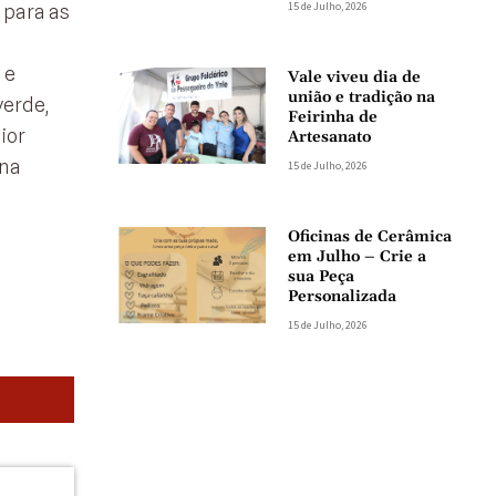
15 de Julho, 2026
 para as
 e
Vale viveu dia de
união e tradição na
verde,
Feirinha de
ior
Artesanato
 na
15 de Julho, 2026
Oficinas de Cerâmica
em Julho – Crie a
sua Peça
Personalizada
15 de Julho, 2026