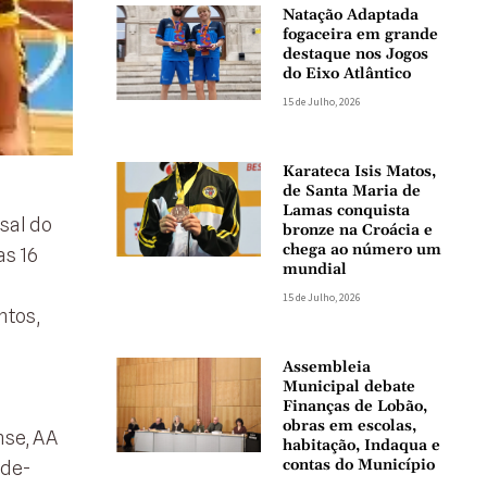
Natação Adaptada
fogaceira em grande
destaque nos Jogos
do Eixo Atlântico
15 de Julho, 2026
Karateca Isis Matos,
de Santa Maria de
Lamas conquista
sal do
bronze na Croácia e
chega ao número um
as 16
mundial
15 de Julho, 2026
ntos,
Assembleia
Municipal debate
Finanças de Lobão,
obras em escolas,
nse, AA
habitação, Indaqua e
contas do Município
-de-