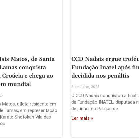
Isis Matos, de Santa
CCD Nadais ergue trofé
 Lamas conquista
Fundação Inatel após fin
 Croácia e chega ao
decidida nos penáltis
um mundial
8 de Julho, 2026
26
O CCD Nadais conquistou a final 
da Fundação INATEL, disputada n
s Matos, atleta residente em
de junho, no Parque de
de Lamas, em representação
 Karate Shotokan Vila das
Ler mais »
pou