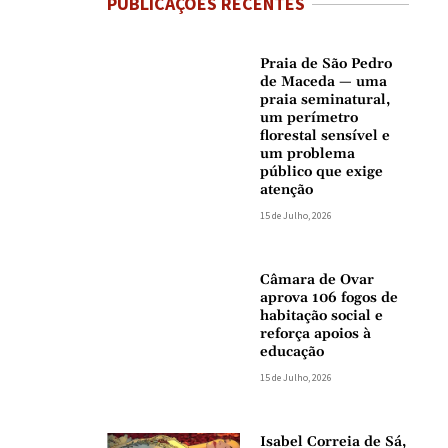
PUBLICAÇÕES RECENTES
Praia de São Pedro
de Maceda — uma
praia seminatural,
um perímetro
florestal sensível e
um problema
público que exige
atenção
15 de Julho, 2026
Câmara de Ovar
aprova 106 fogos de
habitação social e
reforça apoios à
educação
15 de Julho, 2026
Isabel Correia de Sá,