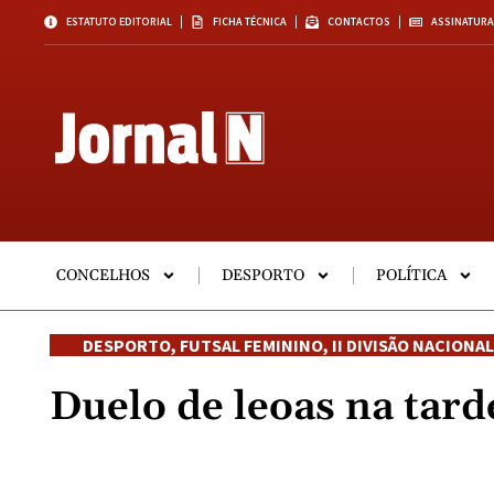
ESTATUTO EDITORIAL
FICHA TÉCNICA
CONTACTOS
ASSINATURA
CONCELHOS
DESPORTO
POLÍTICA
DESPORTO
,
FUTSAL FEMININO
,
II DIVISÃO NACIONAL
Duelo de leoas na tar