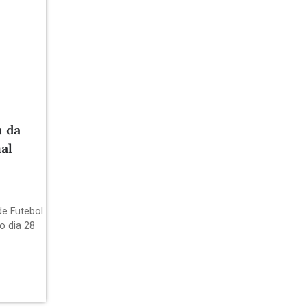
u da
al
de Futebol
o dia 28