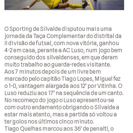
O Sporting de Silvalde disputou mais uma
jornada da Taça Complementar do distrital da
II divisão de futsal, com nova vitória, ganhou
4-2 em casa, perante a AC Luso, num jogo bem
conseguido dos silvaldenses, em que deram
muito trabalho ao guarda-redes visitante.
Aos 7 minutos depois de um livre bem
marcado pelo capitão Tiago Lopes, Miguel fez
o 1-0, vantagem alargada aos 12’ por Vitinha. O
Luso reduziu aos 17’ na sequência de um canto.
No recomeço do jogo o Luso apresentou-se
com outro andamento obrigando o Silvalde a
estar mais atento, mas a partida só voltou a
ter golos nos últimos cinco minuto.
Tiago Quelhas marcou aos 36’ de penalti, o