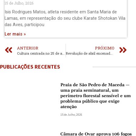
15 de Julho, 2026
Isis Rodrigues Matos, atleta residente em Santa Maria de
Lamas, em representação do seu clube Karate Shotokan Vila
das Aves, participou
Ler mais »
ANTERIOR
PRÓXIMO
Cultura centrada no 25 de abril, no jazz, no azulejo… e no CAO
Revolução de abril encenada na Contacto
PUBLICAÇÕES RECENTES
Praia de São Pedro de Maceda —
uma praia seminatural, um
perímetro florestal sensível e um
problema público que exige
atenção
15 de Julho, 2026
Câmara de Ovar aprova 106 fogos