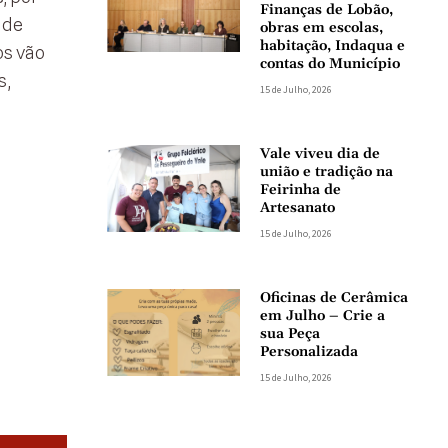
Finanças de Lobão,
 de
obras em escolas,
habitação, Indaqua e
os vão
contas do Município
s,
15 de Julho, 2026
Vale viveu dia de
união e tradição na
Feirinha de
Artesanato
15 de Julho, 2026
Oficinas de Cerâmica
em Julho – Crie a
sua Peça
Personalizada
15 de Julho, 2026