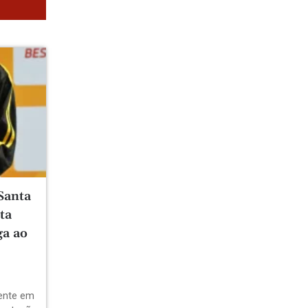
Santa
ta
ga ao
dente em