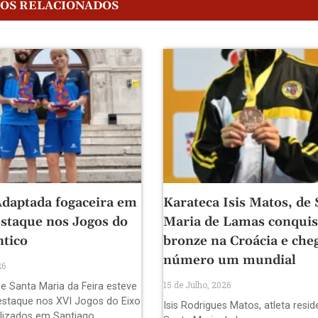
GOS RELACIONADOS
daptada fogaceira em
Karateca Isis Matos, de 
staque nos Jogos do
Maria de Lamas conquis
ntico
bronze na Croácia e che
número um mundial
26
15 de Julho, 2026
e Santa Maria da Feira esteve
staque nos XVI Jogos do Eixo
Isis Rodrigues Matos, atleta resi
alizados em Santiago