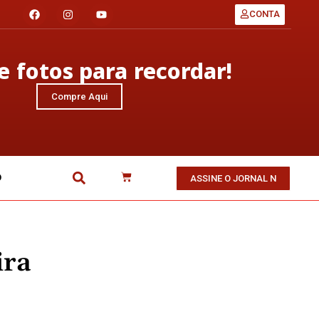
CONTA
 fotos para recordar!
Compre Aqui
O
ASSINE O JORNAL N
ira