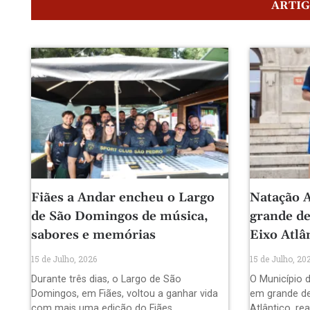
ARTI
Fiães a Andar encheu o Largo
Natação A
de São Domingos de música,
grande de
sabores e memórias
Eixo Atlâ
15 de Julho, 2026
15 de Julho, 20
Durante três dias, o Largo de São
O Município d
Domingos, em Fiães, voltou a ganhar vida
em grande de
com mais uma edição do Fiães
Atlântico, re