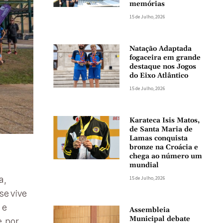
memórias
15 de Julho, 2026
Natação Adaptada
fogaceira em grande
destaque nos Jogos
do Eixo Atlântico
15 de Julho, 2026
Karateca Isis Matos,
de Santa Maria de
Lamas conquista
bronze na Croácia e
chega ao número um
mundial
a,
15 de Julho, 2026
se vive
 e
Assembleia
Municipal debate
, por