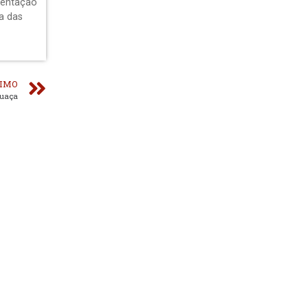
sentação
a das
IMO
buaça