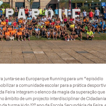
ra junta-se ao Europarque Running para um “episódio
obilizar a comunidade escolar para a prática desportiv
 da Feira integram o elenco da magia da superação que 
no âmbito de um projecto interdisciplinar de Cidadania
a turma H do 12º ano da Escola Secundária da Feira, e