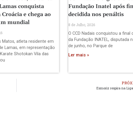
 Lamas conquista
Fundação Inatel após fin
 Croácia e chega ao
decidida nos penáltis
um mundial
8 de Julho, 2026
26
O CCD Nadais conquistou a final 
da Fundação INATEL, disputada n
s Matos, atleta residente em
de junho, no Parque de
de Lamas, em representação
 Karate Shotokan Vila das
Ler mais »
pou
PRÓX
Esmoriz respira na Lig