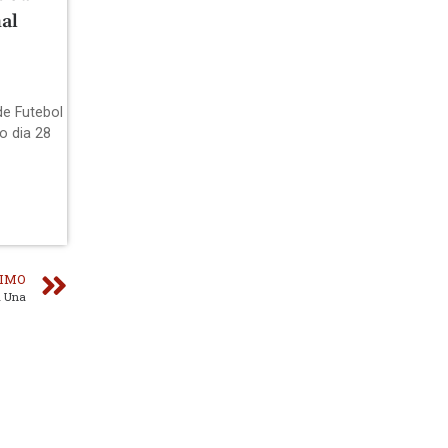
al
de Futebol
o dia 28
IMO
a Una