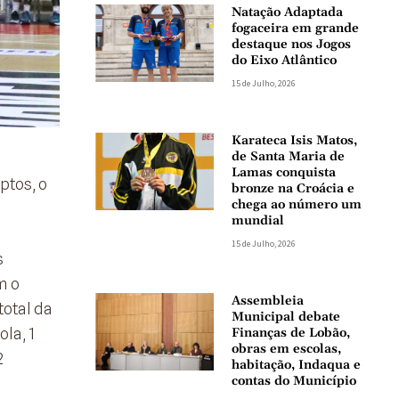
Natação Adaptada
fogaceira em grande
destaque nos Jogos
do Eixo Atlântico
15 de Julho, 2026
Karateca Isis Matos,
de Santa Maria de
Lamas conquista
ptos, o
bronze na Croácia e
chega ao número um
mundial
15 de Julho, 2026
s
m o
Assembleia
otal da
Municipal debate
la, 1
Finanças de Lobão,
obras em escolas,
2
habitação, Indaqua e
contas do Município