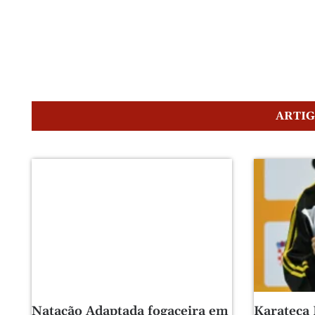
ARTI
Natação Adaptada fogaceira em
Karateca 