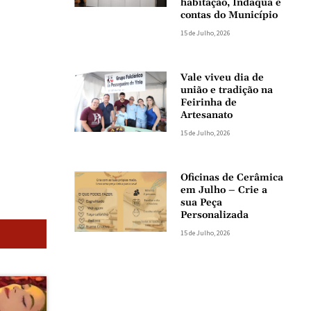
habitação, Indaqua e
contas do Município
15 de Julho, 2026
Vale viveu dia de
união e tradição na
Feirinha de
Artesanato
15 de Julho, 2026
Oficinas de Cerâmica
em Julho – Crie a
sua Peça
Personalizada
15 de Julho, 2026