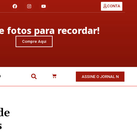
CONTA
 fotos para recordar!
Compre Aqui
O
ASSINE O JORNAL N
de
s