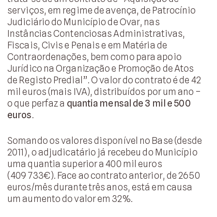
serviços, em regime de avença, de Patrocínio
Judiciário do Município de Ovar, nas
Instâncias Contenciosas Administrativas,
Fiscais, Civis e Penais e em Matéria de
Contraordenações, bem como para apoio
Jurídico na Organização e Promoção de Atos
de Registo Predial”. O valor do contrato é de 42
mil euros (mais IVA), distribuídos por um ano –
o que perfaz a
quantia mensal de 3 mil e 500
euros
.
Somando os valores disponível no Base (desde
2011), o adjudicatário já recebeu do Município
uma quantia superior a 400 mil euros
(409 733€). Face ao contrato anterior, de 2650
euros/mês durante três anos, está em causa
um aumento do valor em 32%.