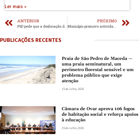
Ler mais »
ANTERIOR
PRÓXIMO
PSD pede que a deslocação da Unidade de Saúde de Anta seja discutida em Assembleia Municipal
Município promove actividades para comunidade ucraniana na Biblioteca Municipal
PUBLICAÇÕES RECENTES
Praia de São Pedro de Maceda —
uma praia seminatural, um
perímetro florestal sensível e um
problema público que exige
atenção
15 de Julho, 2026
Câmara de Ovar aprova 106 fogos
de habitação social e reforça apoios
à educação
15 de Julho, 2026