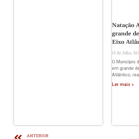
Natação A
grande de
Eixo Atlâ
15 de Julho, 20
O Município d
em grande de
Atlântico, re
Ler mais »
ANTERIOR