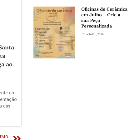
Oficinas de Cerâmica
em Julho – Crie a
sua Peça
Personalizada
15 de Julho, 2026
Santa
ta
ga ao
dente em
sentação
a das
IMO