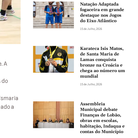
Natação Adaptada
fogaceira em grande
destaque nos Jogos
do Eixo Atlântico
15 de Julho, 2026
Karateca Isis Matos,
de Santa Maria de
Lamas conquista
. A
bronze na Croácia e
chega ao número um
mundial
s do
15 de Julho, 2026
Sismaria
Assembleia
mado a
Municipal debate
Finanças de Lobão,
obras em escolas,
habitação, Indaqua e
contas do Município