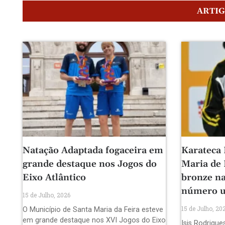
ARTI
Natação Adaptada fogaceira em
Karateca 
grande destaque nos Jogos do
Maria de
Eixo Atlântico
bronze na
número 
15 de Julho, 2026
15 de Julho, 20
O Município de Santa Maria da Feira esteve
em grande destaque nos XVI Jogos do Eixo
Isis Rodrigue