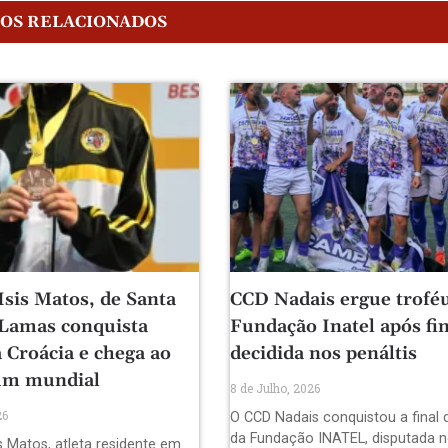
GOS RELACIONADOS
Isis Matos, de Santa
CCD Nadais ergue trofé
 Lamas conquista
Fundação Inatel após fin
 Croácia e chega ao
decidida nos penáltis
um mundial
8 de Julho, 2026
26
O CCD Nadais conquistou a final 
da Fundação INATEL, disputada n
s Matos, atleta residente em