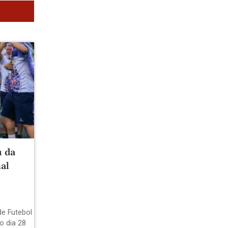
u da
al
de Futebol
o dia 28