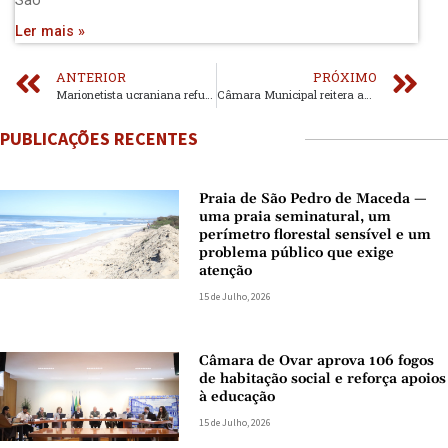
São
Ler mais »
ANTERIOR
PRÓXIMO
Marionetista ucraniana refugiada na Alemanha orienta workshop e partilha potencial dos títeres
Câmara Municipal reitera apoio à compra de material escolar
PUBLICAÇÕES RECENTES
Praia de São Pedro de Maceda —
uma praia seminatural, um
perímetro florestal sensível e um
problema público que exige
atenção
15 de Julho, 2026
Câmara de Ovar aprova 106 fogos
de habitação social e reforça apoios
à educação
15 de Julho, 2026