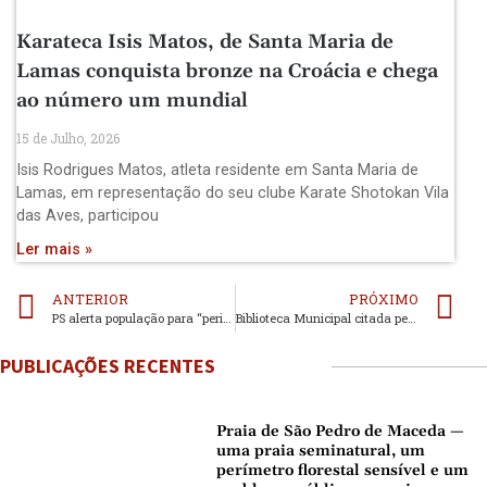
Karateca Isis Matos, de Santa Maria de
Lamas conquista bronze na Croácia e chega
ao número um mundial
15 de Julho, 2026
Isis Rodrigues Matos, atleta residente em Santa Maria de
Lamas, em representação do seu clube Karate Shotokan Vila
das Aves, participou
Ler mais »
ANTERIOR
PRÓXIMO
PS alerta população para “perigo” na Via Estruturante Lamas- Lourosa
Biblioteca Municipal citada pela RNBP por contribuir para o desenvolvimento sustentável
PUBLICAÇÕES RECENTES
Praia de São Pedro de Maceda —
uma praia seminatural, um
perímetro florestal sensível e um