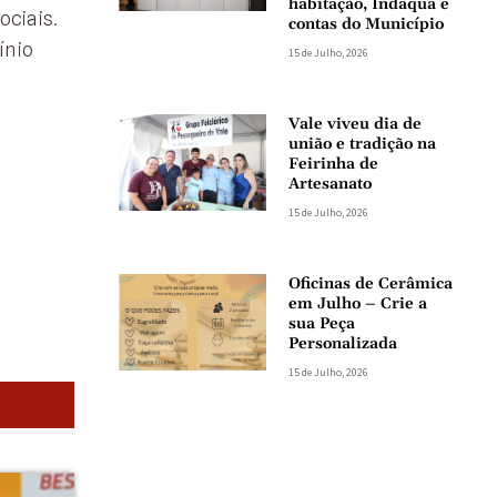
habitação, Indaqua e
ociais.
contas do Município
ínio
15 de Julho, 2026
Vale viveu dia de
união e tradição na
Feirinha de
Artesanato
15 de Julho, 2026
Oficinas de Cerâmica
em Julho – Crie a
sua Peça
Personalizada
15 de Julho, 2026