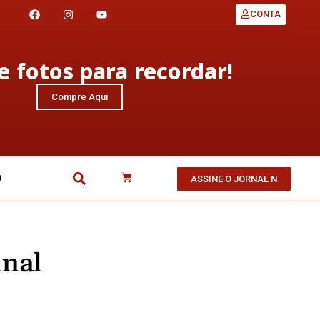
CONTA
 fotos para recordar!
Compre Aqui
O
ASSINE O JORNAL N
inal