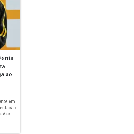
Santa
ta
ga ao
dente em
sentação
a das