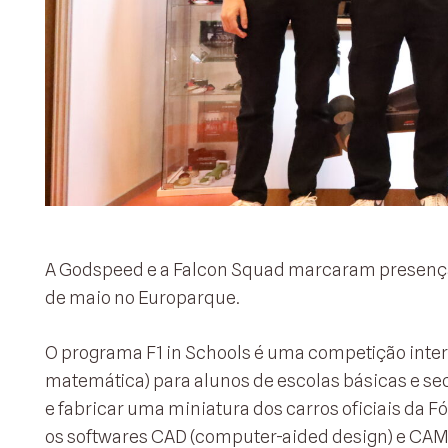
A Godspeed e a Falcon Squad marcaram presença n
de maio no Europarque.
O programa F1 in Schools é uma competição inter
matemática) para alunos de escolas básicas e se
e fabricar uma miniatura dos carros oficiais da Fó
os softwares CAD (computer-aided design) e CA