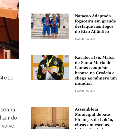
Natação Adaptada
fogaceira em grande
destaque nos Jogos
do Eixo Atlântico
15 de Julho, 2026
Karateca Isis Matos,
de Santa Maria de
Lamas conquista
bronze na Croácia e
4 e 25
chega ao número um
mundial
15 de Julho, 2026
esenhar
Assembleia
Municipal debate
ilizando
Finanças de Lobão,
obras em escolas,
nvolver