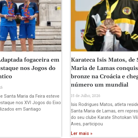
daptada fogaceira em
Karateca Isis Matos, de 
staque nos Jogos do
Maria de Lamas conquis
ntico
bronze na Croácia e che
número um mundial
26
15 de Julho, 2026
e Santa Maria da Feira esteve
staque nos XVI Jogos do Eixo
Isis Rodrigues Matos, atleta resi
alizados em Santiago
Santa Maria de Lamas, em repre
do seu clube Karate Shotokan Vil
Aves, participou
Ler mais »