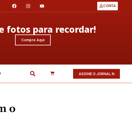
CONTA
 fotos para recordar!
Compre Aqui
O
ASSINE O JORNAL N
m o