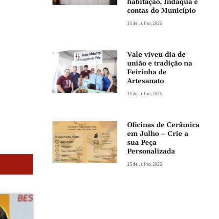
habitação, Indaqua e
contas do Município
15 de Julho, 2026
Vale viveu dia de
união e tradição na
Feirinha de
Artesanato
15 de Julho, 2026
Oficinas de Cerâmica
em Julho – Crie a
sua Peça
Personalizada
15 de Julho, 2026