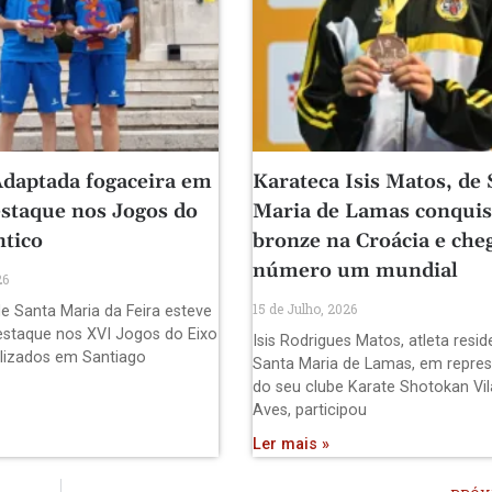
daptada fogaceira em
Karateca Isis Matos, de 
staque nos Jogos do
Maria de Lamas conquis
ntico
bronze na Croácia e che
número um mundial
26
15 de Julho, 2026
e Santa Maria da Feira esteve
staque nos XVI Jogos do Eixo
Isis Rodrigues Matos, atleta resi
alizados em Santiago
Santa Maria de Lamas, em repre
do seu clube Karate Shotokan Vil
Aves, participou
Ler mais »