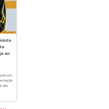
Santa
ta
ga ao
dente em
sentação
a das