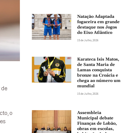
Natação Adaptada
fogaceira em grande
destaque nos Jogos
do Eixo Atlântico
15 de Julho, 2026
Karateca Isis Matos,
de Santa Maria de
Lamas conquista
bronze na Croácia e
chega ao número um
mundial
 de
15 de Julho, 2026
to, o
Assembleia
Municipal debate
res
Finanças de Lobão,
obras em escolas,