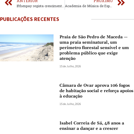
ANTERIOR
PRÓXIMO
Ifthenpay regista crescimento de + 28% no volume de pagamentos no primeiro trimestre de 2023, movimentando 295 milhões de euros
Academia de Música de Espinho vai ter novo polo na Antiga Escola Espinho 3
PUBLICAÇÕES RECENTES
Praia de São Pedro de Maceda —
uma praia seminatural, um
perímetro florestal sensível e um
problema público que exige
atenção
15 de Julho, 2026
Câmara de Ovar aprova 106 fogos
de habitação social e reforça apoios
à educação
15 de Julho, 2026
Isabel Correia de Sá, 48 anos a
ensinar a dançar e a crescer