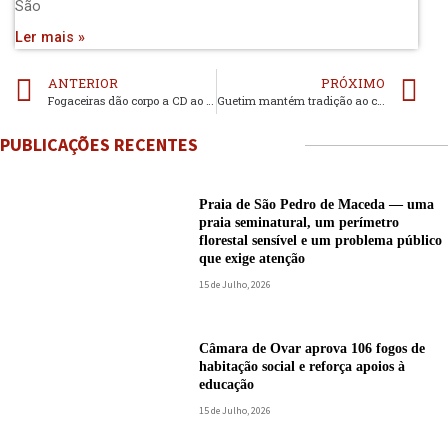
São
Ler mais »
ANTERIOR
PRÓXIMO
Fogaceiras dão corpo a CD ao vivo dos UHF
Guetim mantém tradição ao celebrar a festa em honra de Santo Estevão e da Nossa Senhora da Guia
PUBLICAÇÕES RECENTES
Praia de São Pedro de Maceda — uma
praia seminatural, um perímetro
florestal sensível e um problema público
que exige atenção
15 de Julho, 2026
Câmara de Ovar aprova 106 fogos de
habitação social e reforça apoios à
educação
15 de Julho, 2026