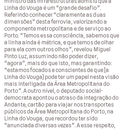
ministro das Infra-estruturas admitiu que a
Linha do Vouga é um “grande desafio”.
Referindo conhecer “claramente as duas
dimensões” desta ferrovia, valorizando a
componente metropolitana e de serviço ao
Porto. “Temos essa consciência, sabemos que
a linha ainda é métrica, e que temos de olhar
para ela com outros olhos”, revelou Miguel
Pinto Luz, assumindo não poder dizer,
“agora”, mais do que isto, mas garantindo:
“estamos focados e conscientes de que [a
Linha do Vouga] pode ter um papel nesta visão
mais interligada da Área Metropolitana do
Porto”. A outro nível, o deputado social-
democrata apontou o atraso da integração do
Andante, cartão para viajar nos transportes
públicos da Área Metropolitana do Porto, na
Linha do Vouga, que recordou ter sido
“anunciada diversas vezes”. A esse respeito,