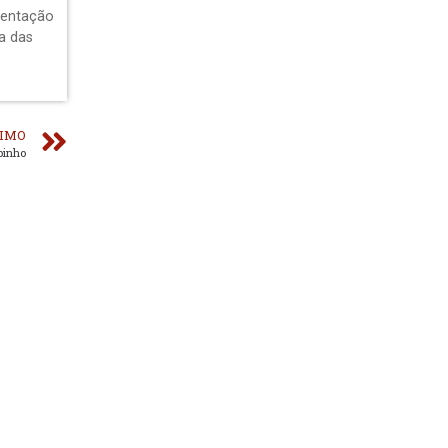
sentação
a das
IMO
pinho