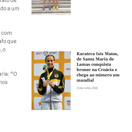
rato de
vido a um
, com
afo que
, o
Karateca Isis Matos,
de Santa Maria de
Lamas conquista
bronze na Croácia e
ria: “O
chega ao número um
mundial
mos
15 de Julho, 2026