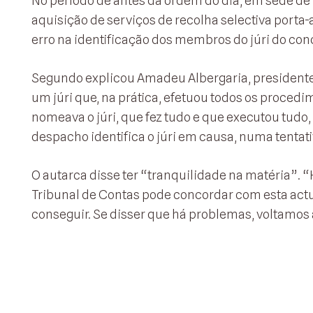
No período de antes da ordem do dia, em sede de 
aquisição de serviços de recolha selectiva porta-a
erro na identificação dos membros do júri do con
Segundo explicou Amadeu Albergaria, presidente 
um júri que, na prática, efetuou todos os proced
nomeava o júri, que fez tudo e que executou tudo, n
despacho identifica o júri em causa, numa tentati
O autarca disse ter “tranquilidade na matéria”. 
Tribunal de Contas pode concordar com esta act
conseguir. Se disser que há problemas, voltamos à