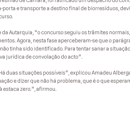
reunião de Câmara, foi ratificado um despacho do cont
-porta e transporte a destino final de biorresíduos, de
curso.
da Autarquia, “o concurso seguiu os trâmites normais
imentos. Agora, nesta fase aperceberam-se que o parágr
ão tinha sido identificado. Para tentar sanar a situação
va jurídica de convolação do acto”.
“Há duas situações possíveis”, explicou Amadeu Alberga
uação e dizer que não há problema, que é o que espera
 estaca zero.”, afirmou.