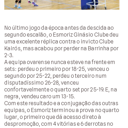
No último jogo da época antes da descida ao
segundo escalão, o Esmoriz Ginásio Clube deu
uma excelente réplica contra o invicto Clube
Kairós, mas acabou por perder na Barrinha por
2-3.
A equipa ovarense nunca esteve na frente em
sets: perdeu o primeiro por 18-25, venceu o
segundo por 25-22, perdeu o terceiro num
disputadíssimo 26-28, venceu
confortavelmente o quarto set por 25-19. E, na
negra, vendeu caro um 13-15.
Com este resultado e a conjugação das outras
equipas, o Esmoriz terminou a prova no quarto
lugar, o primeiro que dá acesso direto à
despromoção, com 4 vitórias e 6 derrotas no