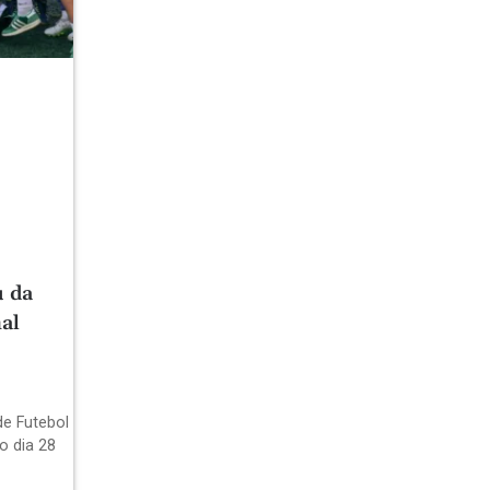
u da
al
de Futebol
o dia 28