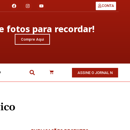
CONTA
 fotos para recordar!
Compre Aqui
O
ASSINE O JORNAL N
ico