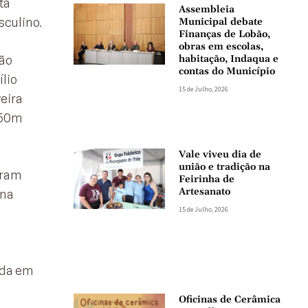
ta
Assembleia
sculino.
Municipal debate
Finanças de Lobão,
obras em escolas,
oão
habitação, Indaqua e
contas do Município
lio
15 de Julho, 2026
eira
 50m
Vale viveu dia de
união e tradição na
iram
Feirinha de
Artesanato
ana
15 de Julho, 2026
cada em
Oficinas de Cerâmica