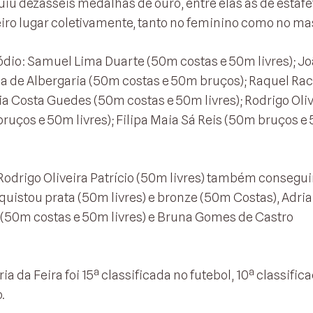
iu dezasseis medalhas de ouro, entre elas as de estafe
ro lugar coletivamente, tanto no feminino como no ma
ódio: Samuel Lima Duarte (50m costas e 50m livres); J
a de Albergaria (50m costas e 50m bruços); Raquel Rací
ia Costa Guedes (50m costas e 50m livres); Rodrigo Oliv
ruços e 50m livres); Filipa Maia Sá Reis (50m bruços e
 Rodrigo Oliveira Patrício (50m livres) também consegu
quistou prata (50m livres) e bronze (50m Costas), Adri
(50m costas e 50m livres) e Bruna Gomes de Castro
 da Feira foi 15ª classificada no futebol, 10ª classifi
.