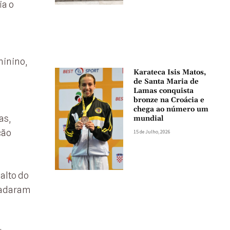
ia o
minino,
Karateca Isis Matos,
de Santa Maria de
Lamas conquista
bronze na Croácia e
chega ao número um
as,
mundial
ção
15 de Julho, 2026
alto do
cadaram