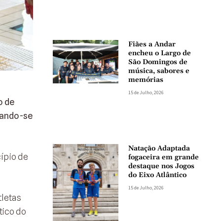
Fiães a Andar
encheu o Largo de
São Domingos de
música, sabores e
memórias
15 de Julho, 2026
o de
cando-se
Natação Adaptada
ípio de
fogaceira em grande
destaque nos Jogos
do Eixo Atlântico
15 de Julho, 2026
tletas
tico do