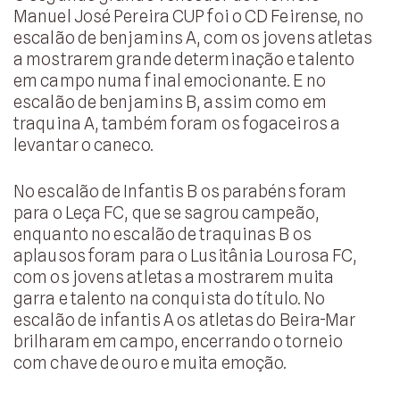
Manuel José Pereira CUP foi o CD Feirense, no
escalão de benjamins A, com os jovens atletas
a mostrarem grande determinação e talento
em campo numa final emocionante. E no
escalão de benjamins B, assim como em
traquina A, também foram os fogaceiros a
levantar o caneco.
No escalão de Infantis B os parabéns foram
para o Leça FC, que se sagrou campeão,
enquanto no escalão de traquinas B os
aplausos foram para o Lusitânia Lourosa FC,
com os jovens atletas a mostrarem muita
garra e talento na conquista do título. No
escalão de infantis A os atletas do Beira-Mar
brilharam em campo, encerrando o torneio
com chave de ouro e muita emoção.