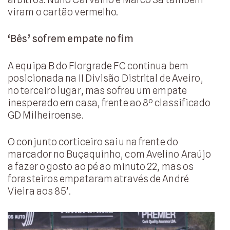
viram o cartão vermelho.
‘Bês’ sofrem empate no fim
A equipa B do Florgrade FC continua bem
posicionada na II Divisão Distrital de Aveiro,
no terceiro lugar, mas sofreu um empate
inesperado em casa, frente ao 8º classificado
GD Milheiroense.
O conjunto corticeiro saiu na frente do
marcador no Buçaquinho, com Avelino Araújo
a fazer o gosto ao pé ao minuto 22, mas os
forasteiros empataram através de André
Vieira aos 85’.