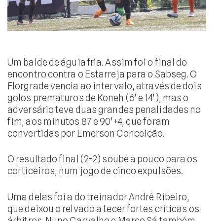
Um balde de águia fria. Assim foi o final do
encontro contra o Estarreja para o Sabseg. O
Florgrade vencia ao intervalo, através de dois
golos prematuros de Koneh (6’ e 14’), mas o
adversário teve duas grandes penalidades no
fim, aos minutos 87 e 90’+4, que foram
convertidas por Emerson Conceição.
O resultado final (2-2) soube a pouco para os
corticeiros, num jogo de cinco expulsões.
Uma delas foi a do treinador André Ribeiro,
que deixou o relvado a tecer fortes críticas os
árbitros. Nuno Carvalho e Marco Sá também