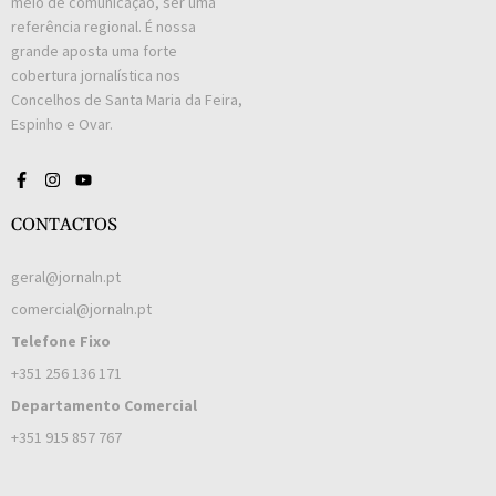
meio de comunicação, ser uma
referência regional. É nossa
grande aposta uma forte
cobertura jornalística nos
Concelhos de Santa Maria da Feira,
Espinho e Ovar.
CONTACTOS
geral@jornaln.pt
comercial@jornaln.pt
Telefone Fixo
+351 256 136 171
Departamento Comercial
+351 915 857 767