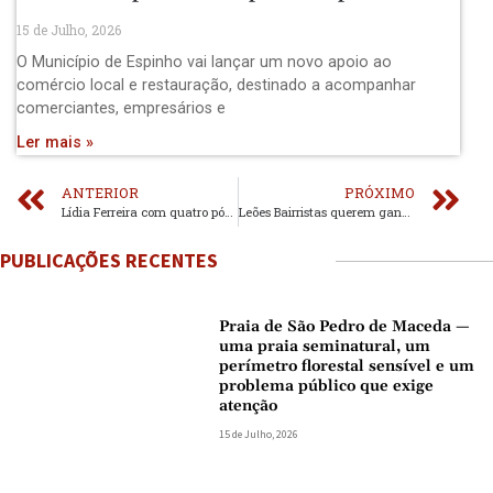
15 de Julho, 2026
O Município de Espinho vai lançar um novo apoio ao
comércio local e restauração, destinado a acompanhar
comerciantes, empresários e
Ler mais »
ANTERIOR
PRÓXIMO
Lídia Ferreira com quatro pódios no Nacional de Masters
Leões Bairristas querem ganhar tudo na próxima época
PUBLICAÇÕES RECENTES
Praia de São Pedro de Maceda —
uma praia seminatural, um
perímetro florestal sensível e um
problema público que exige
atenção
15 de Julho, 2026