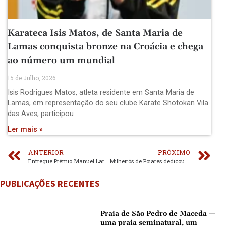
Karateca Isis Matos, de Santa Maria de
Lamas conquista bronze na Croácia e chega
ao número um mundial
15 de Julho, 2026
Isis Rodrigues Matos, atleta residente em Santa Maria de
Lamas, em representação do seu clube Karate Shotokan Vila
das Aves, participou
Ler mais »
ANTERIOR
PRÓXIMO
Entregue Prémio Manuel Laranjeira a Vítor Resende
Milheirós de Poiares dedicou fim-de-semana às marchas populares
PUBLICAÇÕES RECENTES
Praia de São Pedro de Maceda —
uma praia seminatural, um