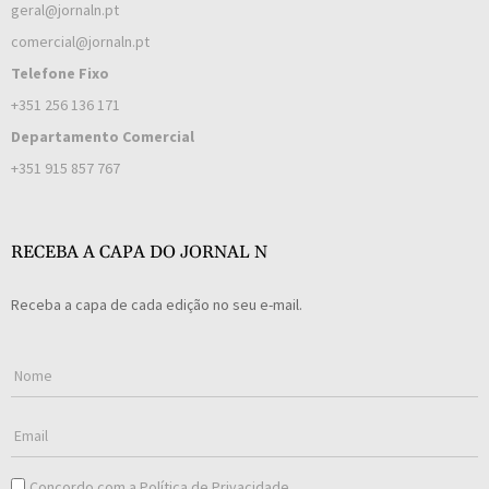
geral@jornaln.pt
comercial@jornaln.pt
Telefone Fixo
+351 256 136 171
Departamento Comercial
+351 915 857 767
RECEBA A CAPA DO JORNAL N
Receba a capa de cada edição no seu e-mail.
Concordo com a
Política de Privacidade
.