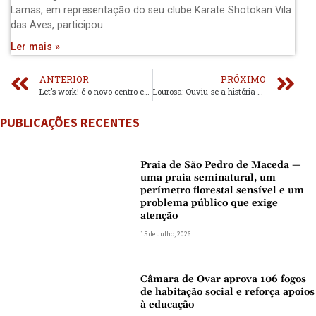
Lamas, em representação do seu clube Karate Shotokan Vila
das Aves, participou
Ler mais »
ANTERIOR
PRÓXIMO
Let’s work! é o novo centro empresarial de Santa Maria da Feira
Lourosa: Ouviu-se a história do “Mestre Aquilino”
PUBLICAÇÕES RECENTES
Praia de São Pedro de Maceda —
uma praia seminatural, um
perímetro florestal sensível e um
problema público que exige
atenção
15 de Julho, 2026
Câmara de Ovar aprova 106 fogos
de habitação social e reforça apoios
à educação