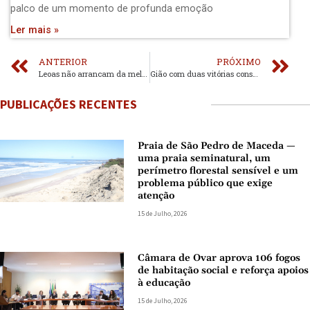
palco de um momento de profunda emoção
Ler mais »
ANTERIOR
PRÓXIMO
Leoas não arrancam da melhor forma
Gião com duas vitórias consecutivas
PUBLICAÇÕES RECENTES
Praia de São Pedro de Maceda —
uma praia seminatural, um
perímetro florestal sensível e um
problema público que exige
atenção
15 de Julho, 2026
Câmara de Ovar aprova 106 fogos
de habitação social e reforça apoios
à educação
15 de Julho, 2026