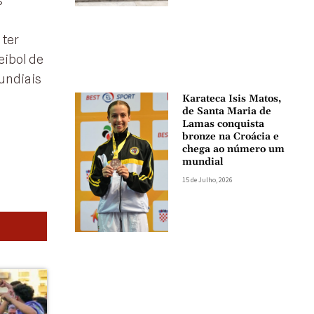
s
 ter
eibol de
mundiais
Karateca Isis Matos,
de Santa Maria de
Lamas conquista
bronze na Croácia e
chega ao número um
mundial
15 de Julho, 2026