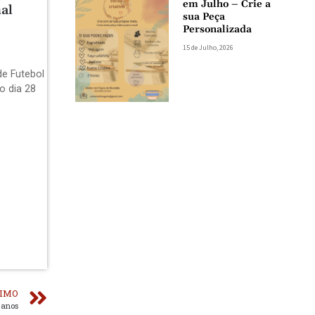
em Julho – Crie a
al
sua Peça
Personalizada
15 de Julho, 2026
de Futebol
o dia 28
IMO
 anos