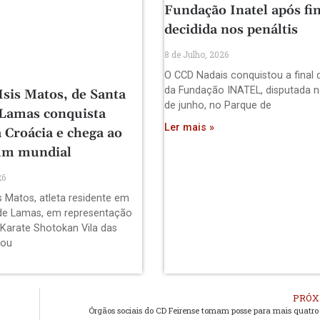
Fundação Inatel após fin
decidida nos penáltis
8 de Julho, 2026
O CCD Nadais conquistou a final 
da Fundação INATEL, disputada n
Isis Matos, de Santa
de junho, no Parque de
 Lamas conquista
Ler mais »
 Croácia e chega ao
um mundial
26
s Matos, atleta residente em
de Lamas, em representação
 Karate Shotokan Vila das
pou
PRÓX
Órgãos sociais do CD Feirense tomam posse para mais quatro