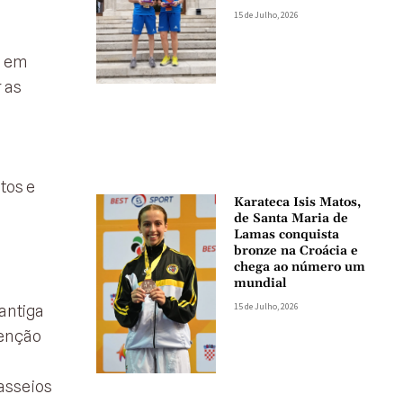
15 de Julho, 2026
, em
 as
tos e
Karateca Isis Matos,
de Santa Maria de
Lamas conquista
bronze na Croácia e
chega ao número um
mundial
15 de Julho, 2026
antiga
venção
asseios