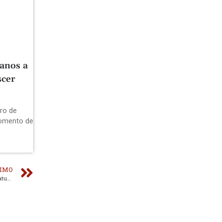
 anos a
scer
tro de
momento de
IMO
Município de Ovar reforça capacidade na gestão de resíduos com nova viatura pesada