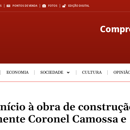
S
PONTOS DE VENDA
FOTOS
EDIÇÃO DIGITAL
Compre
ECONOMIA
SOCIEDADE
CULTURA
OPINIÃ
nício à obra de construçã
nente Coronel Camossa e