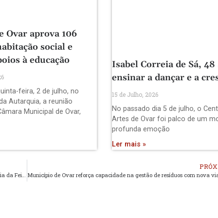
e Ovar aprova 106
habitação social e
poios à educação
Isabel Correia de Sá, 48
ensinar a dançar e a cre
26
uinta-feira, 2 de julho, no
15 de Julho, 2026
da Autarquia, a reunião
No passado dia 5 de julho, o Cen
Câmara Municipal de Ovar,
Artes de Ovar foi palco de um 
profunda emoção
Ler mais »
PRÓX
Casa dos Choupos celebra a Rede de Arte Comunitária de Santa Maria da Feira