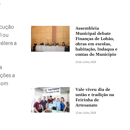
s
ecução
Assembleia
Municipal debate
l ou
Finanças de Lobão,
élere a
obras em escolas,
habitação, Indaqua e
contas do Município
15 de Julho, 2026
a
ações a
 com
Vale viveu dia de
união e tradição na
Feirinha de
Artesanato
15 de Julho, 2026