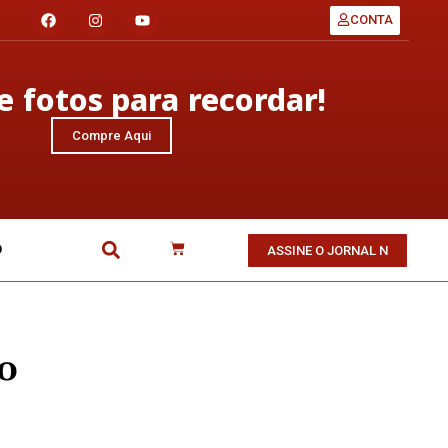
CONTA
 fotos para recordar!
Compre Aqui
O
ASSINE O JORNAL N
o