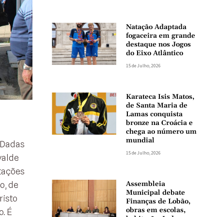
Natação Adaptada
fogaceira em grande
destaque nos Jogos
do Eixo Atlântico
15 de Julho, 2026
Karateca Isis Matos,
de Santa Maria de
Lamas conquista
bronze na Croácia e
a
chega ao número um
mundial
 Dadas
15 de Julho, 2026
valde
stações
Assembleia
o, de
Municipal debate
risto
Finanças de Lobão,
obras em escolas,
. É