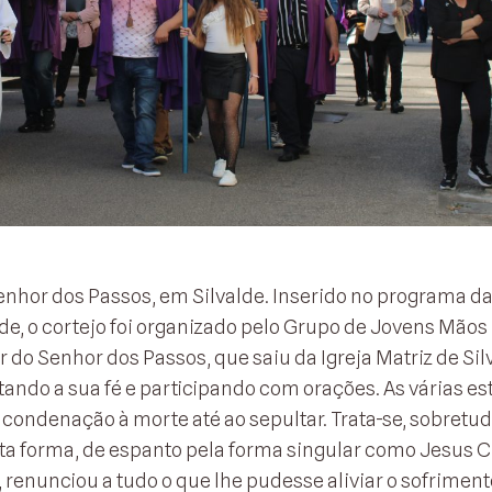
enhor dos Passos, em Silvalde. Inserido no programa d
de, o cortejo foi organizado pelo Grupo de Jovens Mãos
r do Senhor dos Passos, que saiu da Igreja Matriz de Sil
tando a sua fé e participando com orações. As várias e
ondenação à morte até ao sepultar. Trata-se, sobretud
ta forma, de espanto pela forma singular como Jesus C
enunciou a tudo o que lhe pudesse aliviar o sofrimento