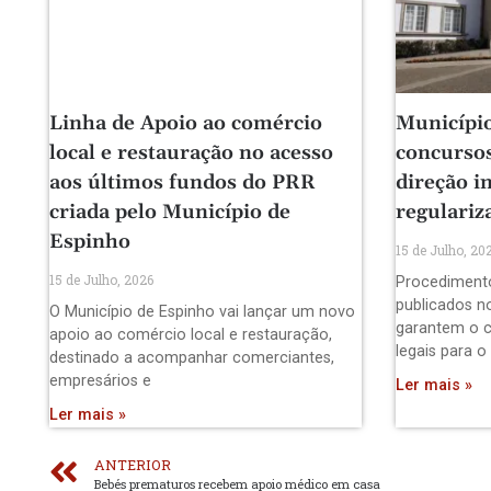
Linha de Apoio ao comércio
Município
local e restauração no acesso
concursos
aos últimos fundos do PRR
direção i
criada pelo Município de
regulariz
Espinho
15 de Julho, 20
15 de Julho, 2026
Procediment
publicados no
O Município de Espinho vai lançar um novo
garantem o 
apoio ao comércio local e restauração,
legais para o
destinado a acompanhar comerciantes,
empresários e
Ler mais »
Ler mais »
ANTERIOR
Bebés prematuros recebem apoio médico em casa