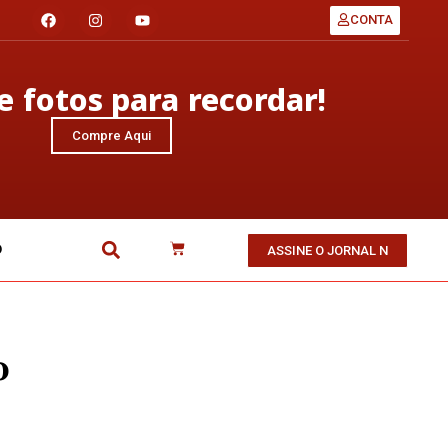
CONTA
 fotos para recordar!
Compre Aqui
O
ASSINE O JORNAL N
o