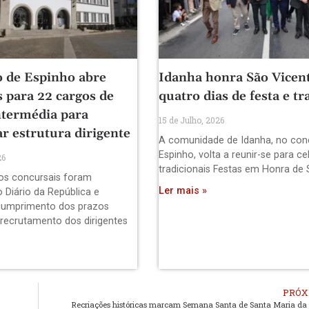
 de Espinho abre
Idanha honra São Vicen
 para 22 cargos de
quatro dias de festa e tr
ntermédia para
15 de Julho, 2026
ar estrutura dirigente
A comunidade de Idanha, no con
Espinho, volta a reunir-se para ce
26
tradicionais Festas em Honra de
os concursais foram
Ler mais »
 Diário da República e
cumprimento dos prazos
 recrutamento dos dirigentes
PRÓX
Recriações históricas marcam Semana Santa de Santa Maria da 