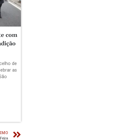
te com
adição
celho de
lebrar as
 São
IMO
Feira