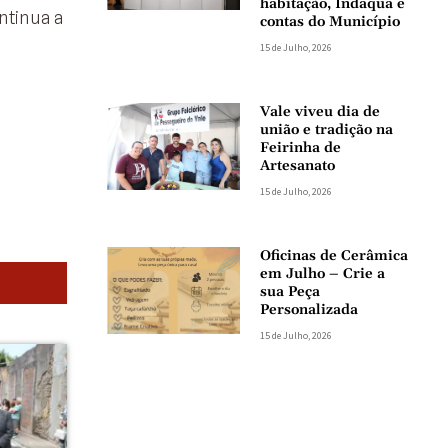
habitação, Indaqua e
ntinua a
contas do Município
15 de Julho, 2026
Vale viveu dia de
união e tradição na
Feirinha de
Artesanato
15 de Julho, 2026
Oficinas de Cerâmica
em Julho – Crie a
sua Peça
Personalizada
15 de Julho, 2026