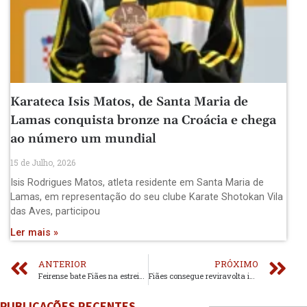
Karateca Isis Matos, de Santa Maria de
Lamas conquista bronze na Croácia e chega
ao número um mundial
15 de Julho, 2026
Isis Rodrigues Matos, atleta residente em Santa Maria de
Lamas, em representação do seu clube Karate Shotokan Vila
das Aves, participou
Ler mais »
ANTERIOR
PRÓXIMO
Feirense bate Fiães na estreia da Taça Masters
Fiães consegue reviravolta imprevista no fim
PUBLICAÇÕES RECENTES