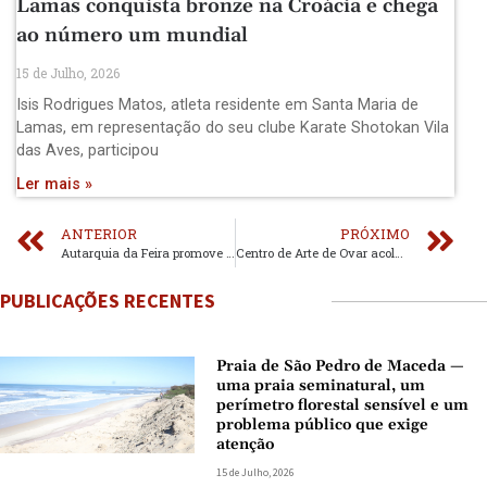
Lamas conquista bronze na Croácia e chega
ao número um mundial
15 de Julho, 2026
Isis Rodrigues Matos, atleta residente em Santa Maria de
Lamas, em representação do seu clube Karate Shotokan Vila
das Aves, participou
Ler mais »
ANTERIOR
PRÓXIMO
Autarquia da Feira promove acções para as práticas a adoptar em caso de incêndio
Centro de Arte de Ovar acolhe cine-concerto “Maria do Mar”
PUBLICAÇÕES RECENTES
Praia de São Pedro de Maceda —
uma praia seminatural, um
perímetro florestal sensível e um
problema público que exige
atenção
15 de Julho, 2026