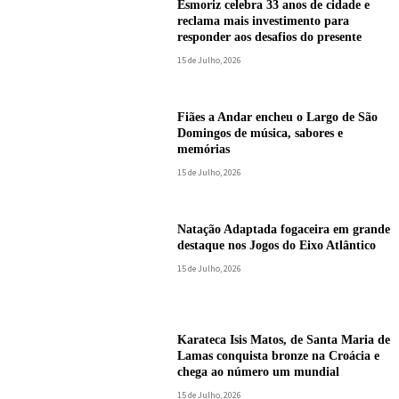
Esmoriz celebra 33 anos de cidade e
reclama mais investimento para
responder aos desafios do presente
15 de Julho, 2026
Fiães a Andar encheu o Largo de São
Domingos de música, sabores e
memórias
15 de Julho, 2026
Natação Adaptada fogaceira em grande
destaque nos Jogos do Eixo Atlântico
15 de Julho, 2026
Karateca Isis Matos, de Santa Maria de
Lamas conquista bronze na Croácia e
chega ao número um mundial
15 de Julho, 2026