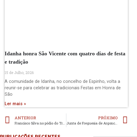
Idanha honra São Vicente com quatro dias de festa
e tradição
15 de Julho, 2026
A comunidade de Idanha, no concelho de Espinho, volta a
reunir-se para celebrar as tradicionais Festas em Honra de
São
Ler mais »
ANTERIOR
PRÓXIMO
Francisco Silva no pódio do Troféu Kids
Junta de Freguesia de Argoncilhe acolhe a exposição “Politiza-te a rigor”
PUBLICAÇÕES RECENTES