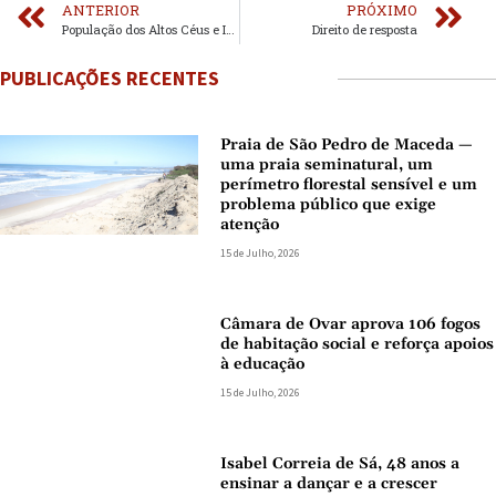
ANTERIOR
PRÓXIMO
População dos Altos Céus e Idanha contra a mudança da USFA para a Ponte de Anta
Direito de resposta
PUBLICAÇÕES RECENTES
Praia de São Pedro de Maceda —
uma praia seminatural, um
perímetro florestal sensível e um
problema público que exige
atenção
15 de Julho, 2026
Câmara de Ovar aprova 106 fogos
de habitação social e reforça apoios
à educação
15 de Julho, 2026
Isabel Correia de Sá, 48 anos a
ensinar a dançar e a crescer